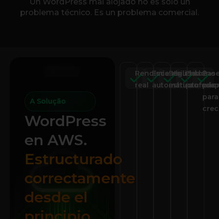
Un WordPress mal alojado no es solo un
problema técnico. Es un problema comercial.
Rendimiento
Escalabilidad
Seguridad
Entorno
Bas
real
automática
estructurada
profesio
pre
para
A Solução
crec
WordPress
en AWS.
Estructurado
correctamente
desde el
principio..