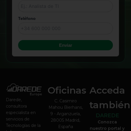
Teléfono
Oficinas
Acceda
Darede,
C. Casimiro
también
consultora
Mahou Bierhans,
especialista en
9 - Arganzuela,
DAREDE
servicios de
28005 Madrid,
Conozca
Tecnologías de la
España
nuestro portal y