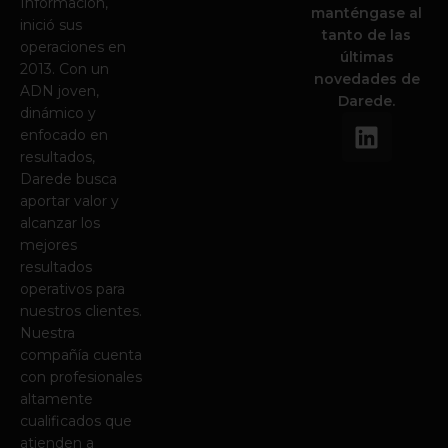
Información,
manténgase al
inició sus
tanto de las
operaciones en
últimas
2013. Con un
novedades de
ADN joven,
Darede.
dinámico y
L
enfocado en
i
resultados,
n
Darede busca
k
aportar valor y
e
alcanzar los
d
mejores
i
resultados
operativos para
n
nuestros clientes.
Nuestra
compañía cuenta
con profesionales
altamente
cualificados que
atienden a