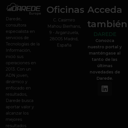
Oficinas
Acceda
Darede,
C. Casimiro
también
consultora
Mahou Bierhans,
especialista en
9 - Arganzuela,
DAREDE
servicios de
28005 Madrid,
Conozca
Tecnologías de la
España
nuestro portal y
Información,
manténgase al
inició sus
tanto de las
operaciones en
últimas
2013. Con un
novedades de
ADN joven,
Darede.
dinámico y
L
enfocado en
i
resultados,
n
Darede busca
k
aportar valor y
e
alcanzar los
d
mejores
i
resultados