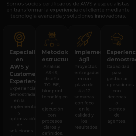
Somos socios certificados de AWS y especialistas
en transformar la experiencia del cliente mediante
tecnología avanzada y soluciones innovadoras.
Especialistas
Metodología
Implementación
Experienc
en
estructurada
ágil
demostra
AWS y
Análisis
Proyectos
Capacidad
AS-IS,
entregados
para
Customer
diseño
en un
gestionar
Experience
TO-BE,
plazo de
operaciones
Experiencia
blueprint
4 a 12
con
demostrada
tecnológico
semanas
decenas
en la
y
con foco
o
implementación
ejecución
en la
cientos
y
con
calidad y
de
optimización
procesos
los
agentes.
de
claros y
resultados.
soluciones
definidos.