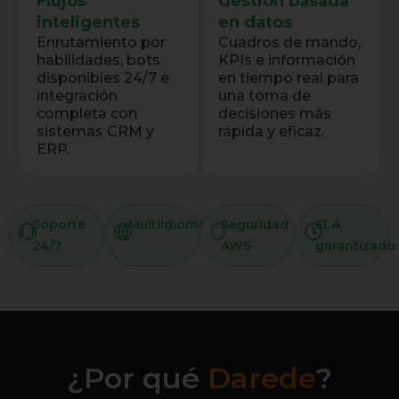
Flujos
Gestión basada
inteligentes
en datos
Enrutamiento por
Cuadros de mando,
habilidades, bots
KPIs e información
disponibles 24/7 e
en tiempo real para
integración
una toma de
completa con
decisiones más
sistemas CRM y
rápida y eficaz.
ERP.
Soporte
Multiidioma
Seguridad
SLA
24/7
AWS
garantizado
¿Por qué
Darede
?