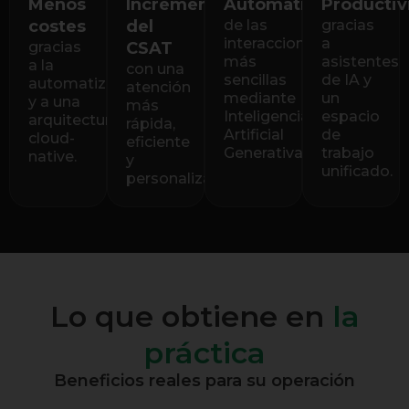
Menos
Incremento
Automatización
Productiv
costes
del
de las
gracias
interacciones
a
gracias
CSAT
más
asistentes
a la
con una
sencillas
de IA y
automatización
atención
mediante
un
y a una
más
Inteligencia
espacio
arquitectura
rápida,
Artificial
de
cloud-
eficiente
Generativa.
trabajo
native.
y
unificado.
personalizada.
Lo que obtiene en
la
práctica
Beneficios reales para su operación