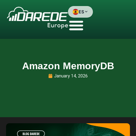
Skip
to
ES
content
Brasil
Portugal
España
Amazon MemoryDB
English
January 14, 2026