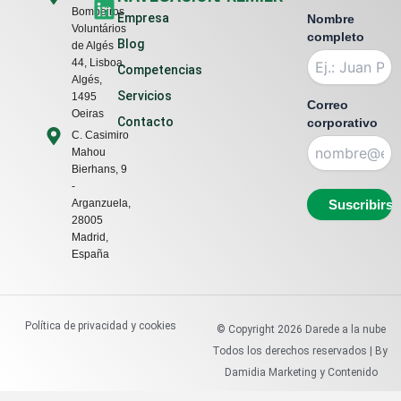
Bombeiros
i
Empresa
Nombre
Voluntários
n
completo
Blog
de Algés
k
44, Lisboa,
Competencias
e
Algés,
Servicios
1495
d
Correo
Oeiras
Contacto
corporativo
i
C. Casimiro
n
Mahou
Bierhans, 9
-
Arganzuela,
28005
Madrid,
España
Política de privacidad y cookies
© Copyright
2026
Darede a la nube
Todos los derechos reservados | By
Damidia Marketing y Contenido