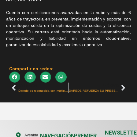
Cuenta con certificaciones avanzadas en la nube y más de 6
años de trayectoria en preventa, implementación y soporte, con
un enfoque sólido en la optimización de costes y la eficiencia
operativa. Su carrera está orientada hacia la automatización,
monitorización y fiabilidad en entornos cloud-native,
garantizando escalabilidad y excelencia operativa.
Compartir en redes:
ANTERIOR
PRÓXIMO
Prev
Nex
Darede es reconocida con múltiples premios AWS en 2025 y nombrada finalista como Consulting Partner of the Year – LATAM
DAREDE REFUERZA SU PRESENCIA EN EUROPA COMO LAUNCHING PARTNER DE LA AWS EUROPEAN SOVEREIGN CLOUD
NEWSLETTE
L
NAVEGACIÓN
PREMIER
Avenida