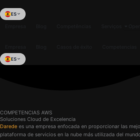
Skip
to
ES
content
Empresa
Blog
Competências
Serviços
Open
Empresa
Blog
Casos de éxito
Competencias
ES
COMPETENCIAS AWS
Soluciones Cloud de Excelencia
Darede
es una empresa enfocada en proporcionar las mejore
plataforma de servicios en la nube más utilizada del mund