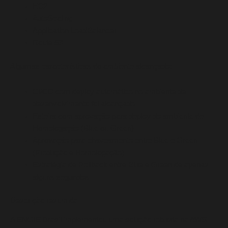
EC2
AutoScaling
Application LoadBalancer
Route 53
Algumas características do ambiente alcançado:
CI/CD com deploy automático no ambiente de
desenvolvimento foi alcançado
Esteira com aprovação para deploy do ambiente de
Homologação (Blue ou Green)
Aprovação para chaveamento entre Blue e Green
(Produção e Homologação)
Estratégia de Rollback entre Blue e Green de apenas
alguns segundos
Descrição resumida
A ENGIE Brasil implementou uma solução robusta na AWS