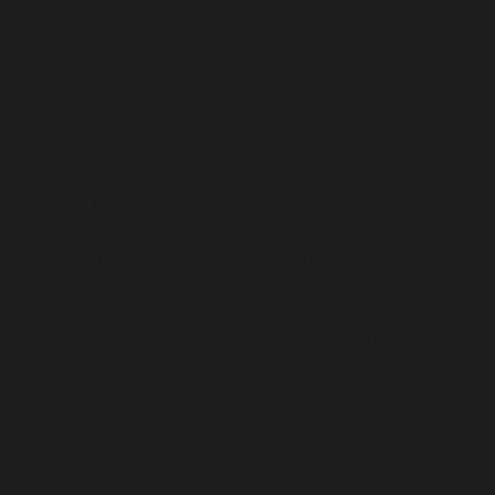
Serviços AWS Utilizados
Amazon EC2 e AutoScaling para gerenciar a demanda
dinâmica e manter a aplicação sempre disponível.
Application Load Balancer (ALB) para distribuir o tráfego
de forma eficiente.
Route 53 para gerenciamento DNS robusto.
GIT/Bitbucket e Bamboo para um ciclo de
desenvolvimento integrado com CI/CD.
AWS CodeDeploy para automatizar as implantações,
facilitando os deploys e rollbacks entre ambientes de
produção e homologação.
Serviços Darede utilizados
Darede CaaS for Energy
– A Darede AWS CaaS for Energy é
a escolha ideal para empresas de energia que buscam uma