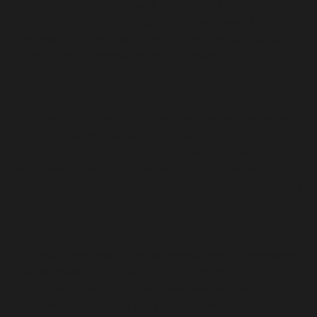
fornecimento de eletricidade, iluminação pública, sistemas de
HVAC, telecomunicação, segurança e mobilidade Urbana.
Contando com 2.750 colaboradores, a ENGIE teve no país
em 2019 um faturamento de R$ 10,5 bilhões.
O Desafio
Há alguns anos a ENGIE vem inovando em diversas áreas,
inclusive se unindo diversas empresas brasileiras com o
intuito de oferecer melhores e mais modernos serviços
associados à tecnologia. A ENGIE procurou a Darede e
propôs o desafio de implementar uma estrutura em Cloud, ágil
e moderna, porém segura e trazendo as políticas e valores da
ENGIE.
O primeiro passo dessa jornada, ocorreu com a remodelação
total da infraestrutura do website utilizando um CMS
OpenSource. Além de objetivos mais comuns como:
Elasticidade, AutoScaling e Alta Disponibilidade, foi nos