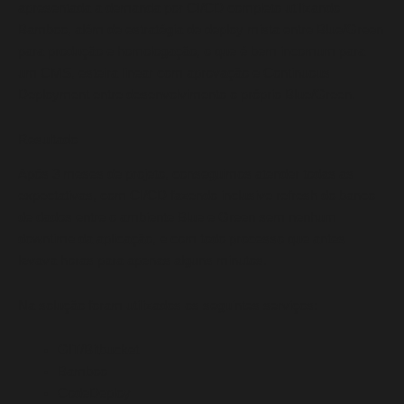
apresentada a demanda por CI/CD completo utilizando
Bamboo, além de estratégia de deploy mista entre Blue/Green
para produção e homologação, o que é bem incomum para
um CMS, esteira linear com aprovação e Continuous
Deployment entre desenvolvimento o próprio Blue/Green.
Resultado
Após 3 meses de projeto, conseguimos atender todas as
expectativas, com CI/CD fazendo inclusive refresh do banco
de dados entre o ambiente Blue e Green sem nenhum
downtime da aplicação, e com todo processo que antes
levava horas para apenas alguns minutos.
Na solução foram utilizados os seguintes serviços:
GIT/Bitbucket
Bamboo
CodeDeploy