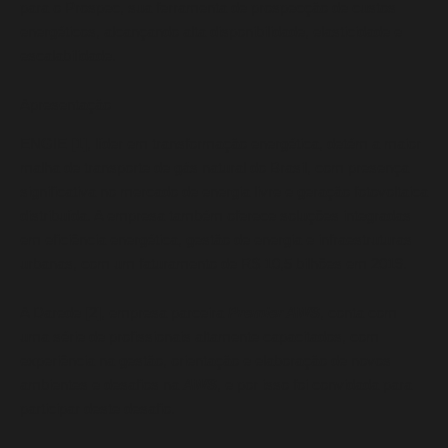
para o Prospec, sua ferramenta de prospecção de custos
energéticos, alcançando alta disponibilidade, elasticidade e
escalabilidade.
Apresentação
ENGIE [1], líder em transformação energética, detém a maior
malha de transporte de gás natural do Brasil, com presença
significativa no mercado de energia livre e geração fotovoltaica
distribuída. A empresa também oferece soluções integradas
em eficiência energética, gestão de energia e infraestruturas
urbanas, com um faturamento de R$ 10,5 bilhões em 2019.
A Darede [2], empresa parceira
Premier AWS
, conta com
uma série de profissionais altamente capacitados, com
experiência na gestão, orientação e elaboração de novos
ambientes e desafios na
AWS
, e por isso foi convidada para
participar deste desafio.