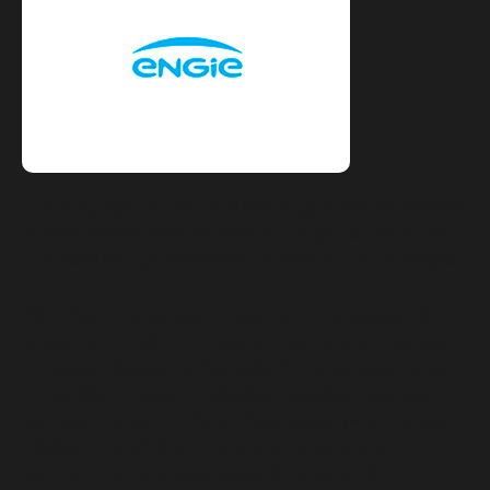
Com a aquisição da TAG, a ENGIE é agora também detentora
da mais extensa malha de transporte de gás natural do país,
com 4.500 km, que atravessam 10 estados e 191 municípios.
Além disso, o Grupo atua no Brasil na comercialização de
energia no mercado livre e está entre as maiores empresas
em geração fotovoltaica distribuída. A empresa possui ainda
um portfólio completo em soluções integradas responsáveis
por reduzir custos e melhorar infraestruturas para empresas e
cidades, como eficiência energética, monitoramento e
gerenciamento de energia, gestão de contratos de