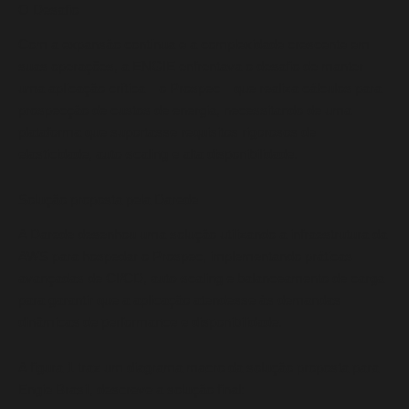
O Desafio
Com a expansão contínua e a complexidade crescente em
suas operações, a ENGIE enfrentava o desafio de manter
uma aplicação crítica—o Prospec—que realiza cálculos para
prospecção de custos de energia, necessitando de uma
plataforma que suportasse requisitos rigorosos de
elasticidade, auto-scaling e alta disponibilidade.
Solução proposta pela Darede
A Darede desenhou uma solução utilizando a infraestrutura da
AWS para hospedar o Prospec, implementando práticas
avançadas de CI/CD, auto-scaling e balanceamento de carga
para garantir que a aplicação atendesse às demandas
dinâmicas de performance e disponibilidade.
A figura
1
traz um diagrama macro da solução proposta para
Engie Brasil, descreve a solução final: