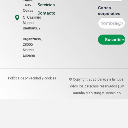
e
Servicios
1495
d
Correo
Oeiras
Contacto
corporativo
i
C. Casimiro
n
Mahou
Bierhans, 9
-
Arganzuela,
28005
Madrid,
España
Política de privacidad y cookies
© Copyright
2026
Darede a la nube
Todos los derechos reservados | By
Damidia Marketing y Contenido