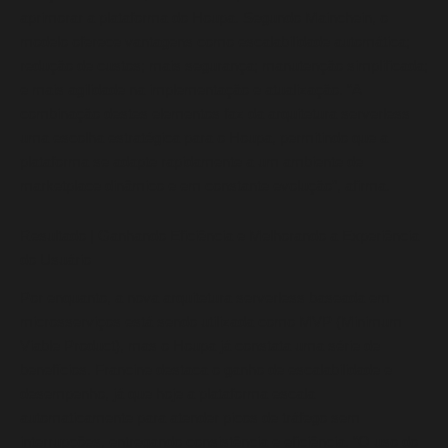
aprimorar a plataforma do Houpa. Segundo Mainchein, o
modelo oferece vantagens como escalabilidade automática;
redução de custos; mais segurança; manutenção simplificada;
e mais agilidade na implementação e atualização. “A
combinação destes elementos faz da arquitetura serverless
uma escolha estratégica para o Houpa, permitindo que a
plataforma se adapte rapidamente a um ambiente de
marketplace dinâmico e em constante evolução”, afirma.
Resultado | Ganhando Eficiência e Melhorando a Experiência
do Usuário
Por enquanto, a nova arquitetura serverless baseada em
microsserviços está sendo utilizada como MVP (Minimum
Viable Product), mas o Houpa já constata uma série de
benefícios. Francine destaca o ganho de escalabilidade e
desempenho, já que hoje a plataforma escala
automaticamente para atender picos de tráfego sem
interrupções, entregando consistência e eficiência. “O uso do