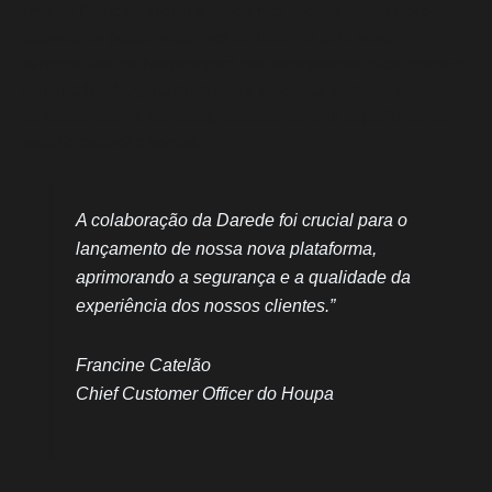
time de Francine iniciou a busca não apenas de um novo
gateway de pagamento, mas também de uma nova
infraestrutura de hospedagem que incorporasse elasticidade e
disponibilidade, garantindo que a aplicação pudesse escalar
de acordo com a demanda, oferecendo uma experiência de
usuário estável e segura.
A colaboração da Darede foi crucial para o
lançamento de nossa nova plataforma,
aprimorando a segurança e a qualidade da
experiência dos nossos clientes.”
Francine Catelão
Chief Customer Officer do Houpa