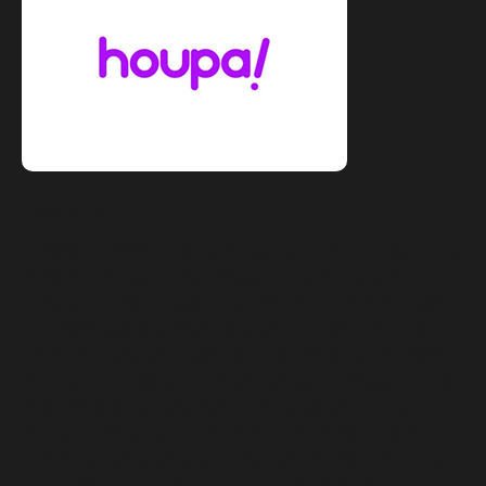
Visão Geral
Fundada em 2018, a startup Houpa, tem como missão levar a
moda de todos para todos. Chegou inovando o jeito de
comprar e vender roupas no atacado. Seu modelo de negócio
foi validado pela quantidade de usuários cadastrados, pelo
volume de transações realizadas, pela eficiência e facilidade
de compra e venda que a solução entregava. Chegou a mais
de 57 mil usuários cadastrados em sua plataforma entre
marcas, multimarcas e consumidores finais. No meio do
caminho a startup enfrentou a chamada “dor do crescimento”
e, para adequar sua infraestrutura à velocidade de seu