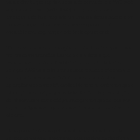
para a distribuição rápida e segura de conteúdo; e o AWS Web
Application Firewall (AWS WAF) para proteção contra
ameaças, tudo isso integrado em uma arquitetura baseada em
microsserviços e totalmente serverless para garantir
escalabilidade, segurança e eficiência operacional:
“Precisávamos de uma solução escalável, mais segura e que
facilitasse manutenções futuras e a arquitetura que
escolhemos combina a flexibilidade e escalabilidade dos
serviços AWS para criar uma solução robusta e eficiente que
se adapta às demandas dinâmicas de um ambiente de
aplicações web e mobile”, explica Mainchein, lembrando que a
integração de serviços gerenciados facilita a implementação
de infraestrutura como código, assegurando que os recursos
sejam configurados e gerenciados de maneira consistente e
eficiente.
Outro ponto destacado pelo arquiteto foi a importância da
solução serverless, fundamental para resolver os desafios e