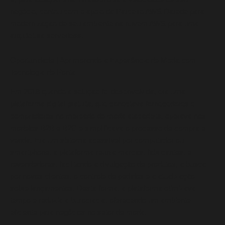
negócio, contou com o apoio da Parceiro AWS Darede para
modernização de seu ambiente na nuvem AWS para uma
arquitetura serverless.
Oportunidade | Aprimorando a Experiência de Moda com
Tecnologia de Ponta
Em 2018 quando a solução foi desenvolvida, era uma
plataforma digital gratuita, que conectava fornecedores e
compradores no mercado de moda atacadista, operava nos
modelos B2B e B2C e simplificava o processo de compra e
venda. Era um sistema acessível por computador ou
smartphone, a plataforma reunia marcas, fabricantes, e
revendedores, facilitando a divulgação de produtos, a busca
por novos clientes, o controle de pedidos e a atualização
sobre lançamentos. Desta forma, a plataforma otimizava
tempo e reduzia a burocracia, oferecendo um ambiente
eficiente para negócios no setor de moda.