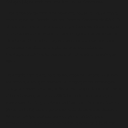
Solução | Apostando em uma Arquitetura Serverless
Para o desenvolvimento da nova arquitetura, o Houpa contou
com o apoio da Darede, partner Premier Services da AWS. O
objetivo era buscar uma solução que fosse escalável, segura
e que levasse uma interface mais amigável aos usuários da
plataforma. O trabalho conjunto entre as equipes das duas
empresas resultou na criação de uma arquitetura de
marketplace otimizada, baseada em uma série de serviços
AWS.
De acordo com o arquiteto de soluções da Darede, Gustavo
Mainchein, a solução envolveu a integração de tecnologias
que garantissem uma experiência de compra fluida e eficiente,
utilizando serviços como o AWS Lambda, para execução
serverless de código; o Amazon Relational Database Service
(Amazon RDS) para o gerenciamento de banco de dados; o
Amazon Simple Storage Service (Amazon S3), para
armazenamento escalável de dados; o Amazon CloudFront,