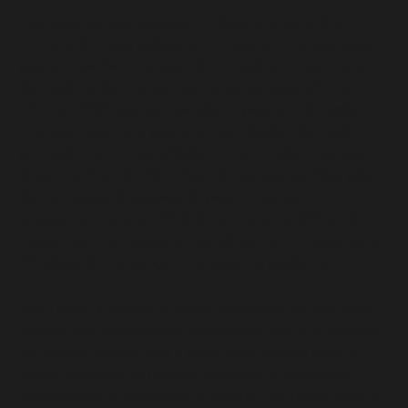
Para sustentar esta operação, o Houpa precisava de um
ambiente de TI que pudesse ser constantemente atualizado,
para acompanhar a evolução do mercado e o crescimento
dos negócios da empresa. Isso se tornou especialmente
crítico em 2023, quando a plataforma passou a demandar
uma atualização para garantir acessibilidade, velocidade e,
principalmente, compatibilidade com as versões mais atuais
do sistema Android. “Além disso, fomos surpreendidos pela
descontinuação do gateway de pagamentos que
utilizávamos”, lembra a CCO (Chief Customer Officer) do
Houpa, Francine Catelão, lembrando que este contexto trazia
dificuldade de manutenção e evolução da plataforma.
“Além disso, a plataforma estava hospedada em uma única
máquina sem escalabilidade configurada, com uma limitação
que poderia comprometer o atendimento durante picos de
tráfego, resultando em quedas de serviço e impactando
negativamente a experiência do usuário”, diz. Desta forma, o