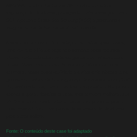
AWS WAF e o fim dos tokens JWT melhorou muito a
segurança da plataforma, protegendo contra ameaças como
SQL Injection e Cross-Site Scripting (XSS) e garantindo a
integridade dos dados dos usuários”, ressalta.
A executiva também cita a redução de custos operacionais,
uma vez que o Houpa paga hoje somente pelos recursos
efetivamente utilizados, evitando gastos com infraestrutura
ociosa. “Além disso, o uso de uma arquitetura atualizada
aprimorou nossa observabilidade e auditoria da infraestrutura,
garantindo conformidade e segurança das nossas operações”,
diz, lembrando que, com a conclusão do projeto, o Houpa não
apenas superou desafios críticos, mas também melhorou sua
eficiência operacional, reduziu custos e se preparou para o
crescimento futuro, com planos de expansão da plataforma
para outros sellers.
Fonte: O conteúdo deste case foi adaptado