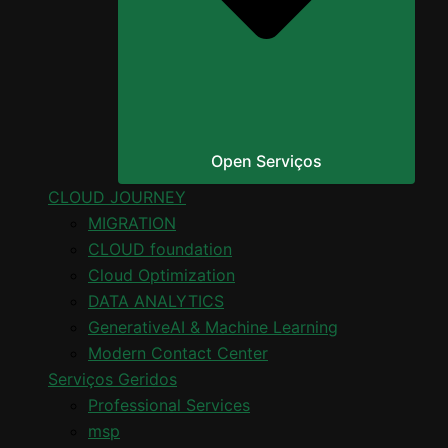
Open Serviços
CLOUD JOURNEY
MIGRATION
CLOUD foundation
Cloud Optimization
DATA ANALYTICS
GenerativeAI & Machine Learning
Modern Contact Center
Serviços Geridos
Professional Services
msp