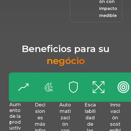
ón con
impacto
medible
Beneficios para su
negócio
Aum
Deci
Auto
Esca
Inno
ento
sion
mati
labili
vaci
de la
es
zaci
dad
ón
prod
más
ón
de
sost
uctiv
infor
con
las
enibl