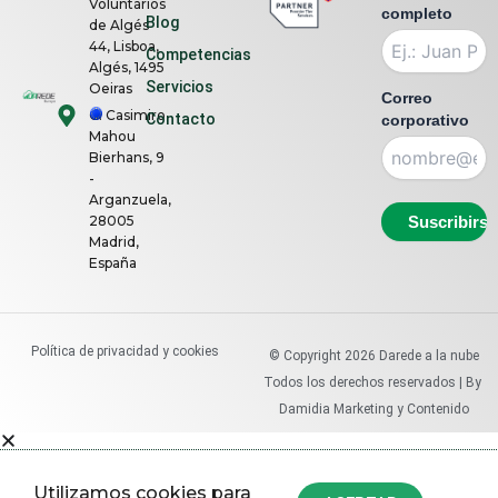
Voluntários
n
completo
Blog
de Algés
k
44, Lisboa,
Competencias
e
Algés, 1495
Servicios
Oeiras
d
Correo
C. Casimiro
Contacto
corporativo
i
Mahou
n
Bierhans, 9
-
Arganzuela,
28005
Madrid,
España
Política de privacidad y cookies
© Copyright
2026
Darede a la nube
Todos los derechos reservados | By
Damidia Marketing y Contenido
Utilizamos cookies para