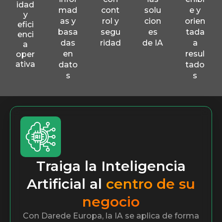
idad
mad
cont
solu
e y
y
as y
rol y
cion
orien
efici
basa
segu
es
tada
enci
das
ridad
de IA
a
a
en
resul
oper
ativa
dato
tado
s
s
Traiga la Inteligencia
Artificial al
centro de su
negocio
Con Darede Europa, la IA se aplica de forma