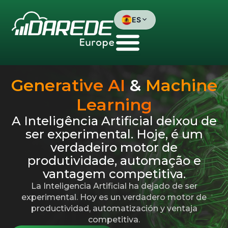
Skip
to
ES
content
Brasil
Portugal
Generative AI
&
Machine
España
Learning
A Inteligência Artificial deixou de
English
ser experimental. Hoje, é um
verdadeiro motor de
produtividade, automação e
vantagem competitiva.
La Inteligencia Artificial ha dejado de ser
experimental. Hoy es un verdadero motor de
productividad, automatización y ventaja
competitiva.