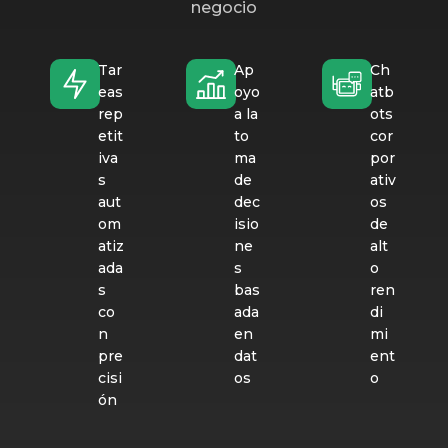
negocio
Tar
Ap
Ch
eas
oyo
atb
rep
a la
ots
etit
to
cor
iva
ma
por
s
de
ativ
aut
dec
os
om
isio
de
atiz
ne
alt
ada
s
o
s
bas
ren
co
ada
di
n
en
mi
pre
dat
ent
cisi
os
o
ón