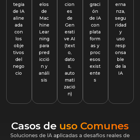
tegia
elos
cion
graci
erna
de IA
de
es
ón
nza,
aline
Mac
de
de IA
segu
ada
hine
Gen
con
ridad
con
Lear
erati
plata
y
los
ning
ve AI
form
uso
obje
para
(text
as y
resp
tivos
pred
o,
proc
onsa
del
icció
dato
esos
ble
nego
n y
s,
exist
de la
cio
análi
auto
ente
IA
sis
mati
s
zació
n)
Casos de
uso Comunes
Soluciones de IA aplicadas a desafíos reales de