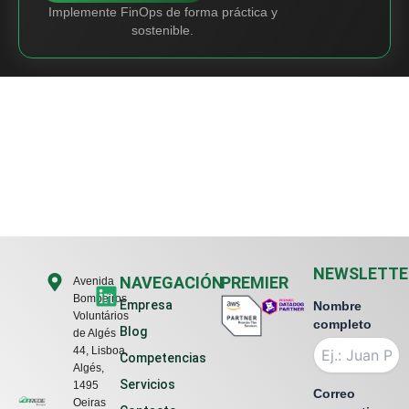
Implemente FinOps de forma práctica y
sostenible.
NEWSLETTE
L
NAVEGACIÓN
PREMIER
Avenida
Bombeiros
i
Empresa
Nombre
Voluntários
n
completo
Blog
de Algés
k
44, Lisboa,
Competencias
e
Algés,
Servicios
1495
d
Correo
Oeiras