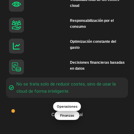
cloud
Responsabilización por el
consumo
Optimización constante del
gasto
Decisiones financieras basadas
en datos
No se trata solo de reducir costes, sino de usar la
cloud de forma inteligente.
Operaciones
Negocio
FinOps
Cloud Financial
Tecnología
Finanzas