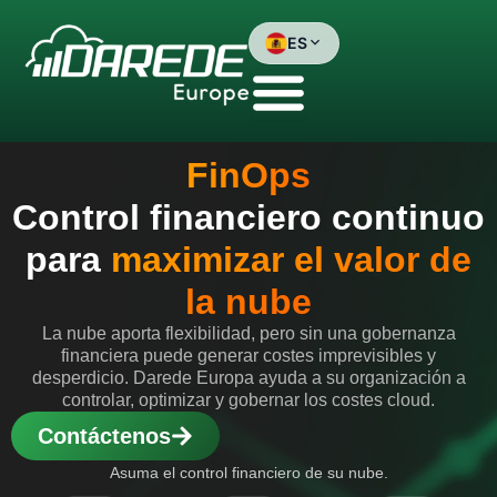
Skip
to
ES
content
Brasil
Portugal
FinOps
España
Control financiero continuo
para
maximizar el valor de
English
la nube
La nube aporta flexibilidad, pero sin una gobernanza
financiera puede generar costes imprevisibles y
desperdicio. Darede Europa ayuda a su organización a
controlar, optimizar y gobernar los costes cloud.
Contáctenos
Asuma el control financiero de su nube.