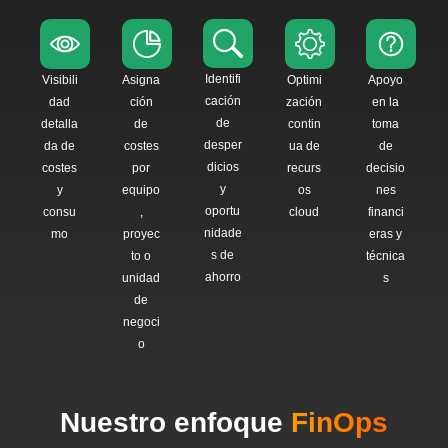
Identifi
Visibili
Asigna
Optimi
Apoyo
cación
dad
ción
zación
en la
de
detalla
de
contin
toma
desper
da de
costes
ua de
de
dicios
costes
por
recurs
decisio
y
y
equipo
os
nes
oportu
consu
,
cloud
financi
nidade
mo
proyec
eras y
s de
to o
técnica
ahorro
unidad
s
de
negoci
o
Nuestro enfoque
FinOps