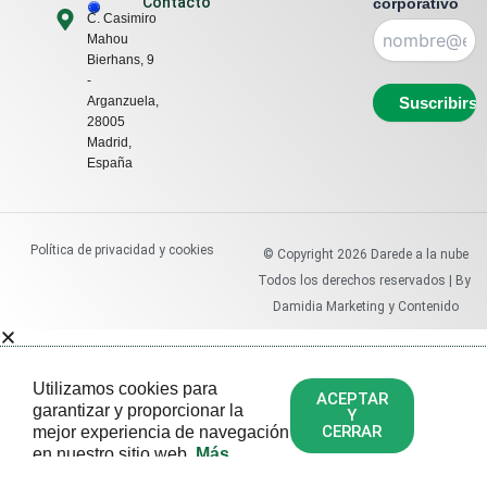
Contacto
corporativo
i
C. Casimiro
n
Mahou
Bierhans, 9
-
Arganzuela,
28005
Madrid,
España
Política de privacidad y cookies
© Copyright
2026
Darede a la nube
Todos los derechos reservados | By
Damidia Marketing y Contenido
Utilizamos cookies para
ACEPTAR
garantizar y proporcionar la
Y
CERRAR
mejor experiencia de navegación
en nuestro sitio web.
Más
información