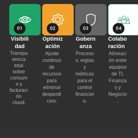
01
02
03
04
Visibili
Optimiz
Gobern
Colabo
dad
ación
anza
ración
Transpa
Ajuste
Proceso
Alineaci
rencia
continuo
s, reglas
ón entre
total
de
y
equipos
sobre
recursos
métricas
de TI,
consum
para
para el
Finanza
o y
eliminar
control
s y
facturaci
desperdi
financier
Negocio
ón
cios.
o.
.
cloud.