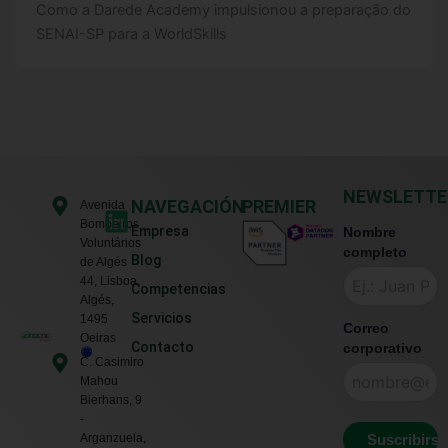
Como a Darede Academy impulsionou a preparação do
SENAI-SP para a WorldSkills
NEWSLETTE
L
NAVEGACIÓN
PREMIER
Avenida
Bombeiros
i
Empresa
Nombre
Voluntários
n
completo
Blog
de Algés
k
44, Lisboa,
Competencias
e
Algés,
Servicios
1495
d
Correo
Oeiras
Contacto
corporativo
i
C. Casimiro
n
Mahou
Bierhans, 9
-
Arganzuela,