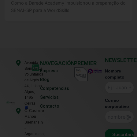
Como a Darede Academy impulsionou a preparação do
SENAI-SP para a WorldSkills
NEWSLETTE
L
NAVEGACIÓN
PREMIER
Avenida
Bombeiros
i
Empresa
Nombre
Voluntários
n
completo
Blog
de Algés
k
44, Lisboa,
Competencias
e
Algés,
Servicios
1495
d
Correo
Oeiras
Contacto
corporativo
i
C. Casimiro
n
Mahou
Bierhans, 9
-
Arganzuela,